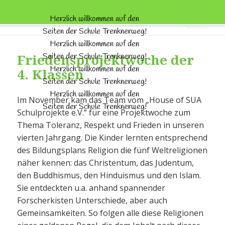
Schule Trenknerweg
Herzlich willkommen auf den
Seiten der Schule Trenknerweg!
MENÜ
UND
Herzlich willkommen auf den
WIDGETS
Friedensprojektwoche der
Seiten der Schule Trenknerweg!
Herzlich willkommen auf den
4. Klassen
Seiten der Schule Trenknerweg!
Herzlich willkommen auf den
Im November kam das Team vom „House of SUA
Seiten der Schule Trenknerweg!
Schulprojekte e.V.“ für eine Projektwoche zum
Thema Toleranz, Respekt und Frieden in unseren
vierten Jahrgang. Die Kinder lernten entsprechend
des Bildungsplans Religion die fünf Weltreligionen
näher kennen: das Christentum, das Judentum,
den Buddhismus, den Hinduismus und den Islam.
Sie entdeckten u.a. anhand spannender
Forscherkisten Unterschiede, aber auch
Gemeinsamkeiten. So folgen alle diese Religionen