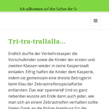
Herzlich willkommen auf den Seiten der Schule Trenknerweg!
Schule Trenknerweg
MENÜ
UND
WIDGETS
Tri-tra-trallalla…
Endlich durfte der Verkehrskasper die
Vorschulkinder sowie die Kinder der ersten und
zweiten Klassen wieder in seine Kasperstadt
einladen. Eifrig halfen die Kinder dem Kasperle,
indem sie gemeinsam eine dreiste Betrügerin
beim Klau der Zebrastreifenspezialfarbe
entlarvten. Das war spannend! Und so ganz
nebenbei wusste am Ende dann auch jeder, wie
man sich an einem Zebrastreifen verhalten sollte.
Vielen Dank an die Polizei Hamburg für die