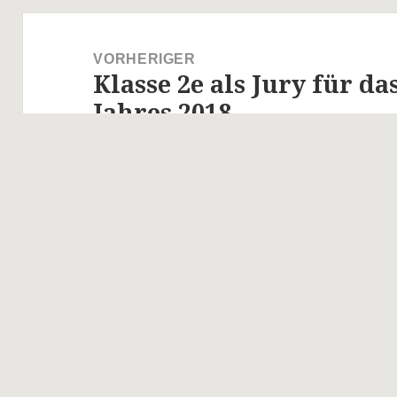
Beitragsnavigation
VORHERIGER
Klasse 2e als Jury für da
Vorheriger
Jahres 2018
Beitrag:
NÄCHSTER
Seltener Besuch
Nächster
Beitrag: