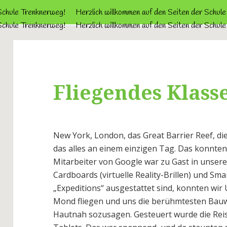
 Schule Trenknerweg!
Herzlich willkommen auf den Seiten der Schul
 Schule Trenknerweg!
Herzlich willkommen auf den Seiten der Schul
Fliegendes Klass
New York, London, das Great Barrier Reef, d
das alles an einem einzigen Tag. Das konnten 
Mitarbeiter von Google war zu Gast in unsere
Cardboards (virtuelle Reality-Brillen) und Sm
„Expeditions“ ausgestattet sind, konnten wi
Mond fliegen und uns die berühmtesten Bau
Hautnah sozusagen. Gesteuert wurde die Reise