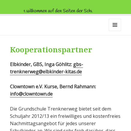
Herzlich willkommen auf den Seiten der Schule Trenknerweg!
H
Schule Trenknerweg
MENÜ
UND
WIDGETS
Kooperationspartner
Elbkinder, GBS, Inga Göhlitz:
gbs-
trenknerweg@elbkinder-kitas.de
Clowntown e.V. Kurse, Bernd Rahmann:
info@clowntown.de
Die Grundschule Trenknerweg bietet seit dem
Schuljahr 2012/13 ein freiwilliges und kostenfreies
Nachmittagsangebot für jedes unserer
Schulkinder an. Wir sind sehr froh darüber, dass